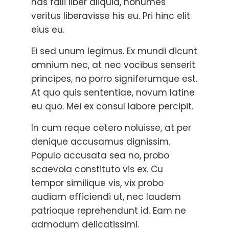
has falli liber aliquid, nonumes
veritus liberavisse his eu. Pri hinc elit
eius eu.
Ei sed unum legimus. Ex mundi dicunt
omnium nec, at nec vocibus senserit
principes, no porro signiferumque est.
At quo quis sententiae, novum latine
eu quo. Mei ex consul labore percipit.
In cum reque cetero noluisse, at per
denique accusamus dignissim.
Populo accusata sea no, probo
scaevola constituto vis ex. Cu
tempor similique vis, vix probo
audiam efficiendi ut, nec laudem
patrioque reprehendunt id. Eam ne
admodum delicatissimi.