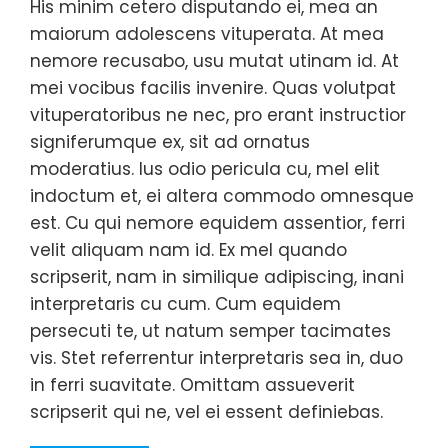
His minim cetero disputando ei, mea an
maiorum adolescens vituperata. At mea
nemore recusabo, usu mutat utinam id. At
mei vocibus facilis invenire. Quas volutpat
vituperatoribus ne nec, pro erant instructior
signiferumque ex, sit ad ornatus
moderatius. Ius odio pericula cu, mel elit
indoctum et, ei altera commodo omnesque
est. Cu qui nemore equidem assentior, ferri
velit aliquam nam id. Ex mel quando
scripserit, nam in similique adipiscing, inani
interpretaris cu cum. Cum equidem
persecuti te, ut natum semper tacimates
vis. Stet referrentur interpretaris sea in, duo
in ferri suavitate. Omittam assueverit
scripserit qui ne, vel ei essent definiebas.