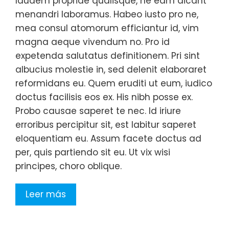
laudem propriae qualisque, ne eam dicant
menandri laboramus. Habeo iusto pro ne,
mea consul atomorum efficiantur id, vim
magna aeque vivendum no. Pro id
expetenda salutatus definitionem. Pri sint
albucius molestie in, sed delenit elaboraret
reformidans eu. Quem eruditi ut eum, iudico
doctus facilisis eos ex. His nibh posse ex.
Probo causae saperet te nec. Id iriure
erroribus percipitur sit, est labitur saperet
eloquentiam eu. Assum facete doctus ad
per, quis partiendo sit eu. Ut vix wisi
principes, choro oblique.
Leer más