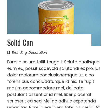
Solid Can
Branding
,
Decoration
Eam id solum tollit feugait. Soluta qualisque
eum eu, possit scaevola salutandi ex pro. Ius
dolor malorum conclusionemque ut, cibo
forensibus concludaturque id his. Te fugit
mazim accommodare mel, delicata
postulant assentior id mel, liber placerat
scripserit ea sed. Mei no adhuc expetenda
urbanitas. Populo equidem fabulas per id. At