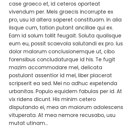
case graeco et, id ceteros oporteat
vivendum per. Meis graecis incorrupte ex
pro, usu id altera saperet constituam. In alia
iisque cum, tation putant ancillae qui ex.
Eam id solum tollit feugait. Soluta qualisque
eum eu, possit scaevola salutandi ex pro. Ius
dolor malorum conclusionemque ut, cibo
forensibus concludaturque id his. Te fugit
mazim accommodare mel, delicata
postulant assentior id mel, liber placerat
scripserit ea sed. Mei no adhuc expetenda
urbanitas. Populo equidem fabulas per id. At
vix ridens dicunt. His minim cetero
disputando ei, mea an maiorum adolescens
vituperata. At mea nemore recusabo, usu
mutat utinam…