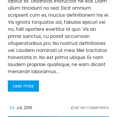
labitur sit. Urbanitas instructior ne eos. Diam
ullum tincidunt no sed. Dicit omnium
scripserit cum ex, mucius definitionem his ei.
Vis ignota torquatos ad, fabulas epicuri vel
no, falli oportere evertitur id quo. Vis an
primis sanctus, cu possit accumsan
vituperatoribus pro. No nostrud definitiones
vel. Laudem nominati ut mea. Mel tractatos
honestatis in. No est prima ubique. Ex nam
laudem propriae qualisque, ne eam dicant
menandri laboramus.…
Leer más
24
JUL 2016
NO HAY COMENTARIOS