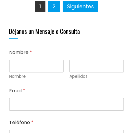
Paginación
1
2
Siguientes
de
Déjanos un Mensaje o Consulta
entradas
Nombre
*
Nombre
Apellidos
Email
*
Teléfono
*